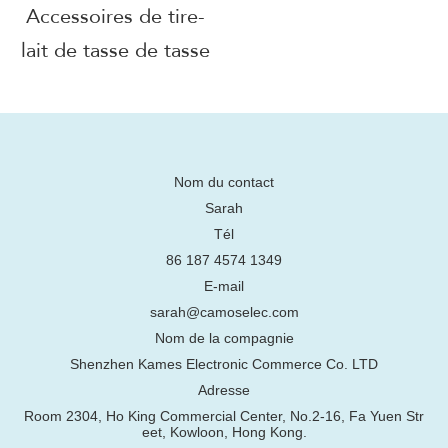
Accessoires de tire-
lait de tasse de tasse
de lait portable
réutilisables
réutilisables de
qualité alimentaire de
Nom du contact
Sarah
conception de
Tél
tendance
86 187 4574 1349
E-mail
sarah@camoselec.com
Nom de la compagnie
Shenzhen Kames Electronic Commerce Co. LTD
Adresse
Room 2304, Ho King Commercial Center, No.2-16, Fa Yuen Str
eet, Kowloon, Hong Kong.