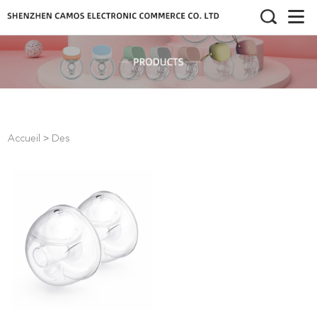
>
Accueil
Des
>
>
Produits
Accessoires
Accessoires De Tire-Lait